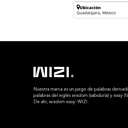
Ubicación
Guadalajara, México
Nuestra marca es un juego de palabras derivad
palabras del inglés
wisdom
(sabiduría) y
easy
(fá
De ahí,
wisdom easy
: WIZI.